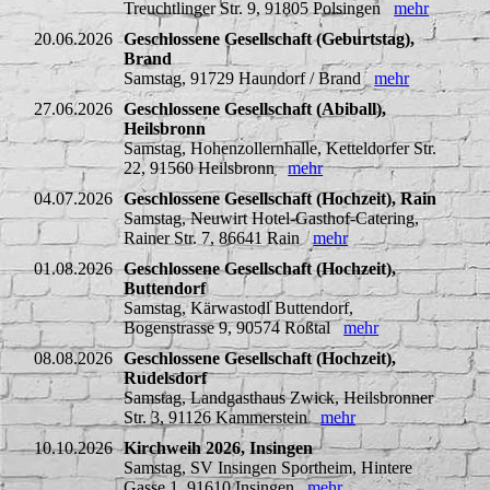
Treuchtlinger Str. 9, 91805 Polsingen
mehr
20.06.2026
Geschlossene Gesellschaft (Geburtstag),
Brand
Samstag, 91729 Haundorf / Brand
mehr
27.06.2026
Geschlossene Gesellschaft (Abiball),
Heilsbronn
Samstag, Hohenzollernhalle, Ketteldorfer Str.
22, 91560 Heilsbronn
mehr
04.07.2026
Geschlossene Gesellschaft (Hochzeit), Rain
Samstag, Neuwirt Hotel-Gasthof-Catering,
Rainer Str. 7, 86641 Rain
mehr
01.08.2026
Geschlossene Gesellschaft (Hochzeit),
Buttendorf
Samstag, Kärwastodl Buttendorf,
Bogenstrasse 9, 90574 Roßtal
mehr
08.08.2026
Geschlossene Gesellschaft (Hochzeit),
Rudelsdorf
Samstag, Landgasthaus Zwick, Heilsbronner
Str. 3, 91126 Kammerstein
mehr
10.10.2026
Kirchweih 2026, Insingen
Samstag, SV Insingen Sportheim, Hintere
Gasse 1, 91610 Insingen
mehr