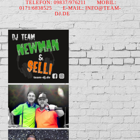
TELEFON: 09837/976211 MOBIL:
0171/6838525 E-MAIL: INFO@TEAM-
DJ.DE