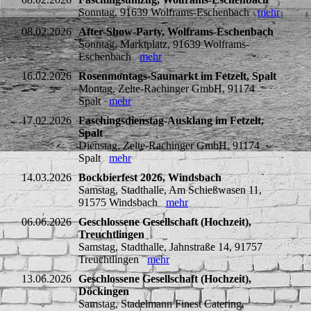
Sonntag, 91639 Wolframs-Eschenbach
mehr
08.02.2026
After-Show-Party, Wolframs-Eschenbach
Sonntag, Marktplatz, 91639 Wolframs-
Eschenbach
mehr
16.02.2026
Rosenmontags-Saumarkt im Fetzelt, Spalt
Montag, Zelte-Rachinger GmbH, 91174
Spalt
mehr
17.02.2026
Faschingsdienstag-Ausklang im Fetzelt,
Spalt
Dienstag, Zelte-Rachinger GmbH, 91174
Spalt
mehr
14.03.2026
Bockbierfest 2026, Windsbach
Samstag, Stadthalle, Am Schießwasen 11,
91575 Windsbach
mehr
06.06.2026
Geschlossene Gesellschaft (Hochzeit),
Treuchtlingen
Samstag, Stadthalle, Jahnstraße 14, 91757
Treuchtlingen
mehr
13.06.2026
Geschlossene Gesellschaft (Hochzeit),
Döckingen
Samstag, Stadelmann Finest Catering,