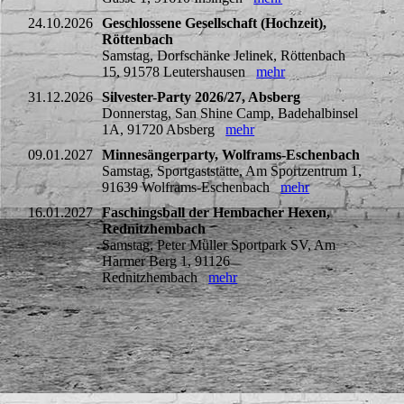
24.10.2026
Geschlossene Gesellschaft (Hochzeit),
Röttenbach
Samstag, Dorfschänke Jelinek, Röttenbach
15, 91578 Leutershausen
mehr
31.12.2026
Silvester-Party 2026/27, Absberg
Donnerstag, San Shine Camp, Badehalbinsel
1A, 91720 Absberg
mehr
09.01.2027
Minnesängerparty, Wolframs-Eschenbach
Samstag, Sportgaststätte, Am Sportzentrum 1,
91639 Wolframs-Eschenbach
mehr
16.01.2027
Faschingsball der Hembacher Hexen,
Rednitzhembach
Samstag, Peter Müller Sportpark SV, Am
Harmer Berg 1, 91126
Rednitzhembach
mehr