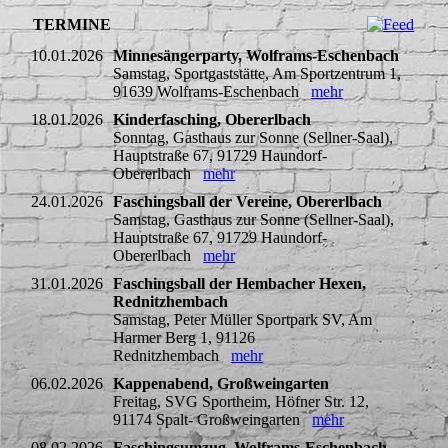
TERMINE
10.01.2026
Minnesängerparty, Wolframs-Eschenbach
Samstag, Sportgaststätte, Am Sportzentrum 1,
91639 Wolframs-Eschenbach
mehr
18.01.2026
Kinderfasching, Obererlbach
Sonntag, Gasthaus zur Sonne (Sellner-Saal),
Hauptstraße 67, 91729 Haundorf-
Obererlbach
mehr
24.01.2026
Faschingsball der Vereine, Obererlbach
Samstag, Gasthaus zur Sonne (Sellner-Saal),
Hauptstraße 67, 91729 Haundorf-
Obererlbach
mehr
31.01.2026
Faschingsball der Hembacher Hexen,
Rednitzhembach
Samstag, Peter Müller Sportpark SV, Am
Harmer Berg 1, 91126
Rednitzhembach
mehr
06.02.2026
Kappenabend, Großweingarten
Freitag, SVG Sportheim, Höfner Str. 12,
91174 Spalt- Großweingarten
mehr
08.02.2026
Faschingsumzug, Wolframs-Eschenbach