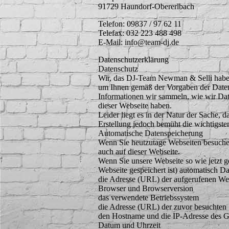
91729 Haundorf-Obererlbach
Telefon: 09837 / 97 62 11
Telefax: 032 223 488 498
E-Mail: info@team-dj.de
Datenschutzerklärung
Datenschutz
Wir, das DJ-Team Newman & Selli haben
um Ihnen gemäß der Vorgaben der Date
Informationen wir sammeln, wie wir Da
dieser Webseite haben.
Leider liegt es in der Natur der Sache, 
Erstellung jedoch bemüht die wichtigste
Automatische Datenspeicherung
Wenn Sie heutzutage Webseiten besuchen
auch auf dieser Webseite.
Wenn Sie unsere Webseite so wie jetzt 
Webseite gespeichert ist) automatisch D
die Adresse (URL) der aufgerufenen We
Browser und Browserversion
das verwendete Betriebssystem
die Adresse (URL) der zuvor besuchten 
den Hostname und die IP-Adresse des G
Datum und Uhrzeit