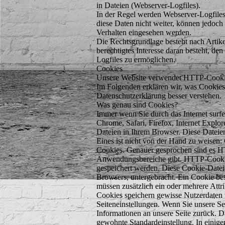
in Dateien (Webserver-Logfiles).
In der Regel werden Webserver-Logfiles
diese Daten nicht weiter, können jedoch
Verhalten eingesehen werden.
Die Rechtsgrundlage besteht nach Artik
berechtigtes Interesse daran besteht, de
Logfiles zu ermöglichen.
Cookies
Unsere Website verwendet HTTP-Cookies
Im Folgenden erklären wir, was Cookies
Datenschutzerklärung besser verstehen.
Was genau sind Cookies?
Immer wenn Sie durch das Internet surf
Chrome, Safari, Firefox, Internet Explo
Dateien in Ihrem Browser. Diese Dateie
Eines ist nicht von der Hand zu weisen: 
Cookies. Genauer gesprochen sind es H
Anwendungsbereiche gibt. HTTP-Cookies
gespeichert werden. Diese Cookie-Datei
Browsers, untergebracht. Ein Cookie be
müssen zusätzlich ein oder mehrere Att
Cookies speichern gewisse Nutzerdaten 
Seiteneinstellungen. Wenn Sie unsere Se
Informationen an unsere Seite zurück. D
gewohnte Standardeinstellung. In einige