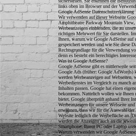
sicherstellen. Sie erkennen die Benutz
links oben im Browser und der Verwendung
Google AdSense Datenschutzerklärung
Wir verwenden auf dieser Webseite Go
Amphitheatre Parkway Mountain View, 
Werbeanzeigen einblenden, die zu unser
richtigen Mehrwert für Sie darstellen. 
Ihnen, warum wir Google AdSense auf u
gespeichert werden und wie Sie diese D
Rechtsgrundlage für die Verwendung von
denn es besteht ein berechtigtes Intere
Was ist Google AdSense?
Google AdSense gibt es mittlerweile se
Google Ads (früher: Google AdWords) k
werden Werbeanzeigen auf Webseiten, wie
Werbedienstes im Vergleich zu manch an
Inhalten passen. Google hat einen eige
bekommen. Natürlich wollen wir Ihnen n
bietet. Google überprüft anhand Ihrer I
Werbeanzeigen für unsere Webseite und f
erwähnen, dass wir für die Auswahl der 
Website lediglich die Werbefläche an. D
werden die Anzeigen auch an die jeweili
Smartphone, Ihrem PC oder Laptop unser
Warum verwenden wir Google AdSense a