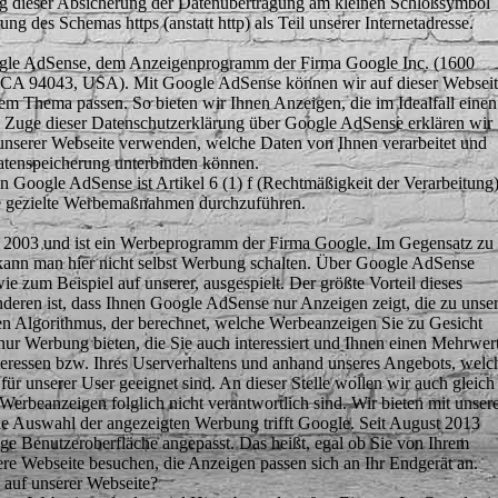
ung dieser Absicherung der Datenübertragung am kleinen Schloßsymbol
 des Schemas https (anstatt http) als Teil unserer Internetadresse.
ogle AdSense, dem Anzeigenprogramm der Firma Google Inc. (1600
CA 94043, USA). Mit Google AdSense können wir auf dieser Webseit
em Thema passen. So bieten wir Ihnen Anzeigen, die im Idealfall einen
Im Zuge dieser Datenschutzerklärung über Google AdSense erklären wir
nserer Webseite verwenden, welche Daten von Ihnen verarbeitet und
atenspeicherung unterbinden können.
 Google AdSense ist Artikel 6 (1) f (Rechtmäßigkeit der Verarbeitung)
sse gezielte Werbemaßnahmen durchzuführen.
it 2003 und ist ein Werbeprogramm der Firma Google. Im Gegensatz zu
ann man hier nicht selbst Werbung schalten. Über Google AdSense
 zum Beispiel auf unserer, ausgespielt. Der größte Vorteil dieses
deren ist, dass Ihnen Google AdSense nur Anzeigen zeigt, die zu unse
nen Algorithmus, der berechnet, welche Werbeanzeigen Sie zu Gesicht
ur Werbung bieten, die Sie auch interessiert und Ihnen einen Mehrwer
nteressen bzw. Ihres Userverhaltens und anhand unseres Angebots, welc
ür unserer User geeignet sind. An dieser Stelle wollen wir auch gleich
Werbeanzeigen folglich nicht verantwortlich sind. Wir bieten mit unser
ie Auswahl der angezeigten Werbung trifft Google. Seit August 2013
ge Benutzeroberfläche angepasst. Das heißt, egal ob Sie von Ihrem
e Webseite besuchen, die Anzeigen passen sich an Ihr Endgerät an.
uf unserer Webseite?