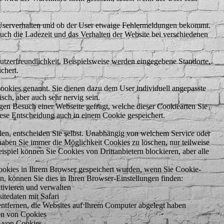
Userverhalten und ob der User etwaige Fehlermeldungen bekommt.
uch die Ladezeit und das Verhalten der Website bei verschiedenen
utzerfreundlichkeit. Beispielsweise werden eingegebene Standorte,
chert.
okies genannt. Sie dienen dazu dem User individuell angepasste
sch, aber auch sehr nervig sein.
gen Besuch einer Webseite gefragt, welche dieser Cookiearten Sie
iese Entscheidung auch in einem Cookie gespeichert.
en, entscheiden Sie selbst. Unabhängig von welchem Service oder
aben Sie immer die Möglichkeit Cookies zu löschen, nur teilweise
ispiel können Sie Cookies von Drittanbietern blockieren, aber alle
ookies in Ihrem Browser gespeichert wurden, wenn Sie Cookie-
n, können Sie dies in Ihren Browser-Einstellungen finden:
tivieren und verwalten
tedaten mit Safari
entfernen, die Websites auf Ihrem Computer abgelegt haben
en von Cookies
n von Cookies