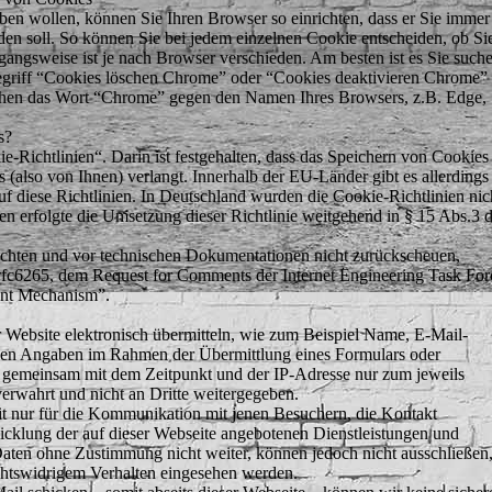
aben wollen, können Sie Ihren Browser so einrichten, dass er Sie immer
den soll. So können Sie bei jedem einzelnen Cookie entscheiden, ob Si
gangsweise ist je nach Browser verschieden. Am besten ist es Sie such
egriff “Cookies löschen Chrome” oder “Cookies deaktivieren Chrome”
chen das Wort “Chrome” gegen den Namen Ihres Browsers, z.B. Edge,
s?
e-Richtlinien“. Darin ist festgehalten, dass das Speichern von Cookies
 (also von Ihnen) verlangt. Innerhalb der EU-Länder gibt es allerdings
uf diese Richtlinien. In Deutschland wurden die Cookie-Richtlinien nic
sen erfolgte die Umsetzung dieser Richtlinie weitgehend in § 15 Abs.3 
hten und vor technischen Dokumentationen nicht zurückscheuen,
ml/rfc6265, dem Request for Comments der Internet Engineering Task For
nt Mechanism”.
er Website elektronisch übermitteln, wie zum Beispiel Name, E-Mail-
chen Angaben im Rahmen der Übermittlung eines Formulars oder
gemeinsam mit dem Zeitpunkt und der IP-Adresse nur zum jeweils
rwahrt und nicht an Dritte weitergegeben.
it nur für die Kommunikation mit jenen Besuchern, die Kontakt
cklung der auf dieser Webseite angebotenen Dienstleistungen und
Daten ohne Zustimmung nicht weiter, können jedoch nicht ausschließen
chtswidrigem Verhalten eingesehen werden.