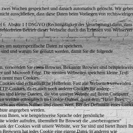
 zwei Wochen gespeichert und danach automatisch gelöscht. Wir gebe
 nicht ausschließen, dass diese Daten beim Vorliegen von rechtswidrig
el 6 Absatz 1 f DSGVO (Rechtmäßigkeit der Verarbeitung) darin, dass
n fehlerfreien Betrieb dieser Webseite durch das Erfassen von Webserver
 um nutzerspezifische Daten zu speichern.
 sind und warum Sie genutzt werden, damit Sie die folgende
en, verwenden Sie einen Browser. Bekannte Browser sind beispielswei
rer und Microsoft Edge. Die meisten Webseiten speichern kleine Text-
n nennt man Cookies.
Cookies sind echt nützliche Helferlein. Fast alle Webseiten verwenden
TTP-Cookies, da es auch noch anderer Cookies für andere
 sind kleine Dateien, die von unserer Website auf Ihrem Computer
en werden automatisch im Cookie-Ordner, quasi dem “Hirn” Ihres
steht aus einem Namen und einem Wert. Bei der Definition eines Cooki
ribute angegeben werden.
von Ihnen, wie beispielsweise Sprache oder persönliche
ite wieder aufrufen, übermittelt Ihr Browser die „userbezogenen“
ank der Cookies weiß unsere Website, wer Sie sind und bietet Ihnen Ih
n Browsern hat jedes Cookie eine eigene Datei, in anderen wie