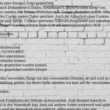
in einer einzigen Datei gespeichert.
 auch Drittanbieter-Cookies. Erstanbieter-Cookies werden direkt von
kies werden von Partner-Webseiten (z.B. Google Analytics) erstellt. Jede
jedes Cookie andere Daten speichert. Auch die Ablaufzeit eines Cookies
u ein paar Jahren. Cookies sind keine Software-Programme und enthalten
dlinge“. Cookies können auch nicht auf Informationen Ihres PCs
aussehen:
itenbesucher
1.152311116921
en unterstützen:
enthalten können
es gespeichert werden können
ies gespeichert werden können
llen verwenden, hängt von den verwendeten Diensten ab und wird in 
klärung geklärt. An dieser Stelle möchten wir kurz auf die verschiede
eiden:
de Funktionen der Website sicherzustellen. Zum Beispiel braucht es
t in den Warenkorb legt, dann auf anderen Seiten weitersurft und späte
s wird der Warenkorb nicht gelöscht, selbst wenn der User sein