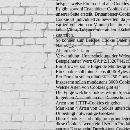
beispielsweise Firefox sind alle Cookies 
Es gibt sowohl Erstanbieter Cookies als
unserer Seite erstellt, Drittanbieter-Coo
Cookie ist individuell zu bewerten, da 
variiert von ein paar Minuten bis hin z
keine Viren, Trojaner oder andere „Schä
zugreifen.
So können zum Beispiel Cookie-Daten 
Name: _ga
Ablaufzeit: 2 Jahre
Verwendung: Unterscheidung der Webse
Beispielhafter Wert: GA1.2.132674421
Ein Browser sollte folgende Mindestgröß
Ein Cookie soll mindestens 4096 Bytes 
Pro Domain sollen mindestens 50 Cooki
Insgesamt sollen mindestens 3000 Cook
Welche Arten von Cookies gibt es?
Die Frage welche Cookies wir im Spezie
folgenden Abschnitten der Datenschutzer
Arten von HTTP-Cookies eingehen.
Man kann 4 Arten von Cookies untersch
Unbedingt notwendige Cookies
Diese Cookies sind nötig, um grundlegen
diese Cookies, wenn ein User ein Produk
erst zur Kasse geht. Durch diese Cookie