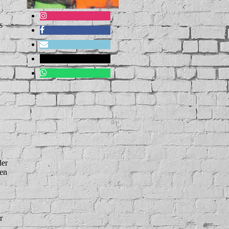
s
der
nen
r