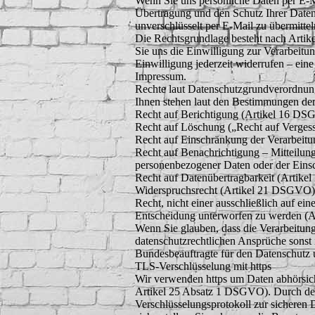
Wenn Sie uns persönliche Daten per E-Ma
Übertragung und den Schutz Ihrer Daten 
unverschlüsselt per E-Mail zu übermittel
Die Rechtsgrundlage besteht nach Artik
Sie uns die Einwilligung zur Verarbeit
Einwilligung jederzeit widerrufen – eine
Impressum.
Rechte laut Datenschutzgrundverordnu
Ihnen stehen laut den Bestimmungen de
Recht auf Berichtigung (Artikel 16 D
Recht auf Löschung („Recht auf Verge
Recht auf Einschränkung der Verarbeit
Recht auf Benachrichtigung – Mitteilu
personenbezogener Daten oder der Eins
Recht auf Datenübertragbarkeit (Artik
Widerspruchsrecht (Artikel 21 DSGVO)
Recht, nicht einer ausschließlich auf ei
Entscheidung unterworfen zu werden (
Wenn Sie glauben, dass die Verarbeitung
datenschutzrechtlichen Ansprüche sonst i
Bundesbeauftragte für den Datenschutz 
TLS-Verschlüsselung mit https
Wir verwenden https um Daten abhörsich
Artikel 25 Absatz 1 DSGVO). Durch den
Verschlüsselungsprotokoll zur sicheren 