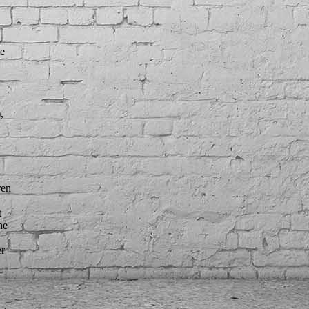
e
,
ren
t
he
er