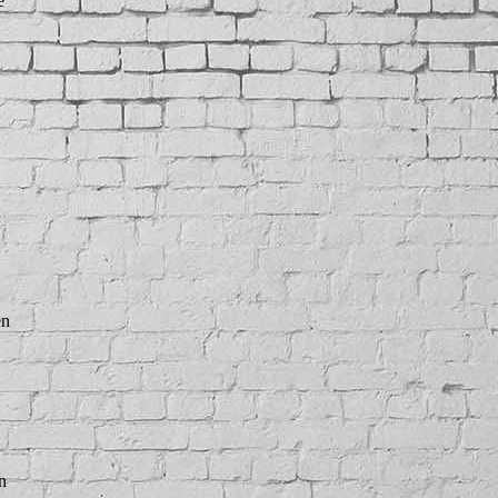
e
en
n