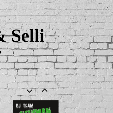
Selli
y