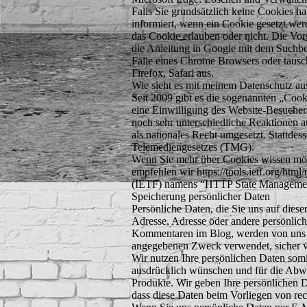
Falls Sie grundsätzlich keine Cookies h
informiert, wenn ein Cookie gesetzt wer
das Cookie erlauben oder nicht. Die Vor
die Anleitung in Google mit dem Suchb
Falle eines Chrome Browsers oder taus
Firefox, Safari aus.
Wie sieht es mit meinem Datenschutz au
Seit 2009 gibt es die sogenannten „Cooki
eine Einwilligung des Website-Besuchers
noch sehr unterschiedliche Reaktionen a
als nationales Recht umgesetzt. Stattdes
Telemediengesetzes (TMG).
Wenn Sie mehr über Cookies wissen möc
empfehlen wir https://tools.ietf.org/ht
(IETF) namens “HTTP State Manageme
Speicherung persönlicher Daten
Persönliche Daten, die Sie uns auf dies
Adresse, Adresse oder andere persönli
Kommentaren im Blog, werden von uns 
angegebenen Zweck verwendet, sicher ve
Wir nutzen Ihre persönlichen Daten som
ausdrücklich wünschen und für die Abwi
Produkte. Wir geben Ihre persönlichen 
dass diese Daten beim Vorliegen von re