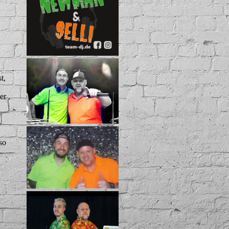
t,
er
so