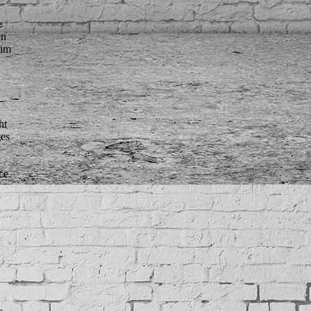
e
en
 im
ht
des
ce
,