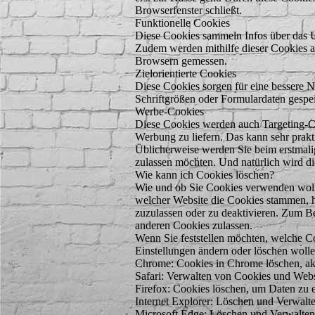
Browserfenster schließt.
Funktionelle Cookies
Diese Cookies sammeln Infos über das 
Zudem werden mithilfe dieser Cookies a
Browsern gemessen.
Zielorientierte Cookies
Diese Cookies sorgen für eine bessere N
Schriftgrößen oder Formulardaten gespei
Werbe-Cookies
Diese Cookies werden auch Targeting-Co
Werbung zu liefern. Das kann sehr prakti
Üblicherweise werden Sie beim erstmali
zulassen möchten. Und natürlich wird d
Wie kann ich Cookies löschen?
Wie und ob Sie Cookies verwenden woll
welcher Website die Cookies stammen, h
zuzulassen oder zu deaktivieren. Zum Be
anderen Cookies zulassen.
Wenn Sie feststellen möchten, welche C
Einstellungen ändern oder löschen wolle
Chrome: Cookies in Chrome löschen, ak
Safari: Verwalten von Cookies und Websi
Firefox: Cookies löschen, um Daten zu 
Internet Explorer: Löschen und Verwalt
Microsoft Edge: Löschen und Verwalte