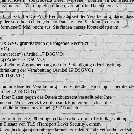
il schicken – somit abseits dieser Webseite – können wir keine sicher
garantieren. Wir empfehlen Ihnen, vertrauliche Daten niemals
n.
el 6 Absatz 1 a DSGVO (Rechtmäßigkeit der Verarbeitung) darin, dass
ung der von Ihnen eingegebenen Daten geben. Sie können diesen
 formlose E-Mail reicht aus, Sie finden unsere Kontaktdaten im
ng
r DSGVO grundsätzlich die folgende Rechte zu:
SGVO)
ssenwerden“) (Artikel 17 DSGVO)
ung (Artikel 18 DSGVO)
ngspflicht im Zusammenhang mit der Berichtigung oder Löschung
chränkung der Verarbeitung (Artikel 19 DSGVO)
el 20 DSGVO)
ner automatisierten Verarbeitung — einschließlich Profiling — beruhend
Artikel 22 DSGVO)
 Ihrer Daten gegen das Datenschutzrecht verstößt oder Ihre
n einer Weise verletzt worden sind, können Sie sich an die
und die Informationsfreiheit (BfDI) wenden.
er im Internet zu übertragen (Datenschutz durch Technikgestaltung
 Einsatz von TLS (Transport Layer Security), einem
Datenübertragung im Internet können wir den Schutz vertraulicher Date