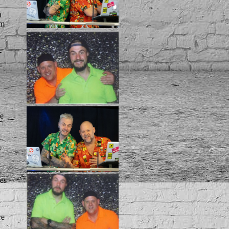
n
em
-
se
es
re